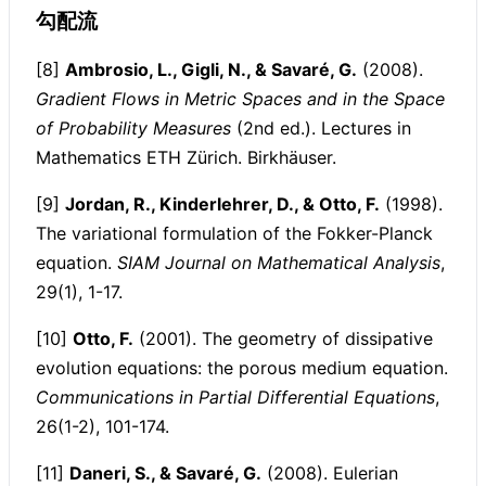
勾配流
[8]
Ambrosio, L., Gigli, N., & Savaré, G.
(2008).
Gradient Flows in Metric Spaces and in the Space
of Probability Measures
(2nd ed.). Lectures in
Mathematics ETH Zürich. Birkhäuser.
[9]
Jordan, R., Kinderlehrer, D., & Otto, F.
(1998).
The variational formulation of the Fokker-Planck
equation.
SIAM Journal on Mathematical Analysis
,
29(1), 1-17.
[10]
Otto, F.
(2001). The geometry of dissipative
evolution equations: the porous medium equation.
Communications in Partial Differential Equations
,
26(1-2), 101-174.
[11]
Daneri, S., & Savaré, G.
(2008). Eulerian