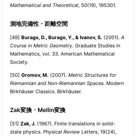
Mathematical and Theoretical
, 50(19), 195301.
測地完備性・距離空間
[49]
Burago, D., Burago, Y., & Ivanov, S.
(2001).
A
Course in Metric Geometry
. Graduate Studies in
Mathematics, vol. 33. American Mathematical
Society.
[50]
Gromov, M.
(2007).
Metric Structures for
Riemannian and Non-Riemannian Spaces
. Modern
Birkhäuser Classics. Birkhäuser.
Zak変換・Mellin変換
[51]
Zak, J.
(1967). Finite translations in solid-
state physics.
Physical Review Letters
, 19(24),