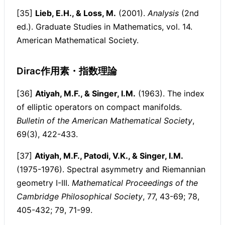
[35]
Lieb, E.H., & Loss, M.
(2001).
Analysis
(2nd
ed.). Graduate Studies in Mathematics, vol. 14.
American Mathematical Society.
Dirac作用素・指数理論
[36]
Atiyah, M.F., & Singer, I.M.
(1963). The index
of elliptic operators on compact manifolds.
Bulletin of the American Mathematical Society
,
69(3), 422-433.
[37]
Atiyah, M.F., Patodi, V.K., & Singer, I.M.
(1975-1976). Spectral asymmetry and Riemannian
geometry I-III.
Mathematical Proceedings of the
Cambridge Philosophical Society
, 77, 43-69; 78,
405-432; 79, 71-99.