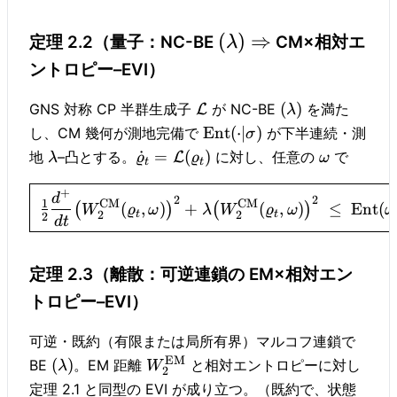
(
)
⇒
定理 2.2（量子：NC-BE
CM×相対エ
λ
ントロピー–EVI）
(
)
GNS 対称 CP 半群生成子
が NC-BE
を満た
L
λ
Ent
(
⋅
∣
)
し、CM 幾何が測地完備で
が下半連続・測
σ
˙
=
(
)
地
–凸とする。
に対し、任意の
で
L
λ
ϱ
ϱ
ω
t
t
+
d
2
2
CM
CM
1
(
,
)
+
(
,
)
≤
Ent
(
(
)
(
)
W
ϱ
ω
λ
W
ϱ
ω
ω
2
2
t
t
2
d
t
定理 2.3（離散：可逆連鎖の EM×相対エン
トロピー–EVI）
可逆・既約（有限または局所有界）マルコフ連鎖で
EM
(
)
BE
。EM 距離
と相対エントロピーに対し
λ
W
2
定理 2.1 と同型の EVI が成り立つ。（既約で、状態