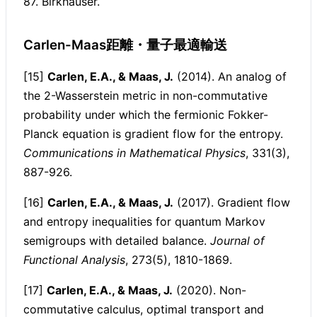
87. Birkhäuser.
Carlen-Maas距離・量子最適輸送
[15]
Carlen, E.A., & Maas, J.
(2014). An analog of
the 2-Wasserstein metric in non-commutative
probability under which the fermionic Fokker-
Planck equation is gradient flow for the entropy.
Communications in Mathematical Physics
, 331(3),
887-926.
[16]
Carlen, E.A., & Maas, J.
(2017). Gradient flow
and entropy inequalities for quantum Markov
semigroups with detailed balance.
Journal of
Functional Analysis
, 273(5), 1810-1869.
[17]
Carlen, E.A., & Maas, J.
(2020). Non-
commutative calculus, optimal transport and