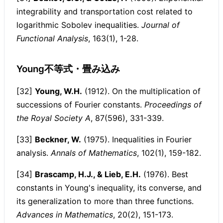
integrability and transportation cost related to
logarithmic Sobolev inequalities.
Journal of
Functional Analysis
, 163(1), 1-28.
Young不等式・畳み込み
[32]
Young, W.H.
(1912). On the multiplication of
successions of Fourier constants.
Proceedings of
the Royal Society A
, 87(596), 331-339.
[33]
Beckner, W.
(1975). Inequalities in Fourier
analysis.
Annals of Mathematics
, 102(1), 159-182.
[34]
Brascamp, H.J., & Lieb, E.H.
(1976). Best
constants in Young's inequality, its converse, and
its generalization to more than three functions.
Advances in Mathematics
, 20(2), 151-173.