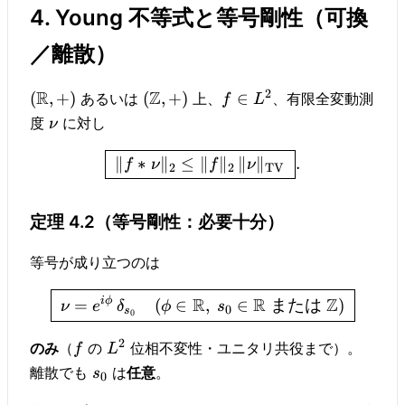
4. Young 不等式と等号剛性（可換
／離散）
2
R
Z
(
,
+
)
(
,
+
)
∈
あるいは
上、
、有限全変動測
f
L
度
に対し
ν
∥
∗
∥
≤
∥
∥
∥
∥
.
f
ν
f
ν
2
2
TV
定理 4.2（等号剛性：必要十分）
等号が成り立つのは
R
R
Z
i
ϕ
=
(
∈
,
∈
または
)
ν
e
δ
ϕ
s
0
s
0
2
のみ
（
の
位相不変性・ユニタリ共役まで）。
f
L
離散でも
は
任意
。
s
0