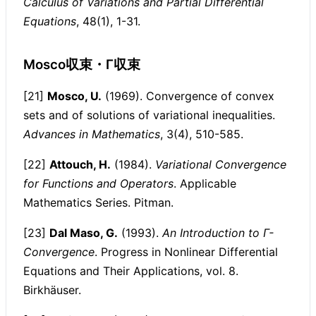
Calculus of Variations and Partial Differential
Equations
, 48(1), 1-31.
Mosco収束・Γ収束
[21]
Mosco, U.
(1969). Convergence of convex
sets and of solutions of variational inequalities.
Advances in Mathematics
, 3(4), 510-585.
[22]
Attouch, H.
(1984).
Variational Convergence
for Functions and Operators
. Applicable
Mathematics Series. Pitman.
[23]
Dal Maso, G.
(1993).
An Introduction to Γ-
Convergence
. Progress in Nonlinear Differential
Equations and Their Applications, vol. 8.
Birkhäuser.