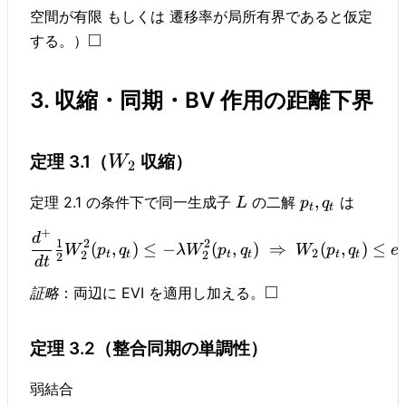
空間が有限 もしくは 遷移率が局所有界であると仮定
□
する。）
3. 収縮・同期・BV 作用の距離下界
定理 3.1（
収縮）
W
2
,
定理 2.1 の条件下で同一生成子
の二解
は
L
p
q
t
t
+
d
2
2
1
(
,
)
≤
−
(
,
)
⇒
(
,
)
≤
W
p
q
λ
W
p
q
W
p
q
e
2
2
2
t
t
t
t
t
t
2
d
t
□
証略
：両辺に EVI を適用し加える。
定理 3.2（整合同期の単調性）
弱結合