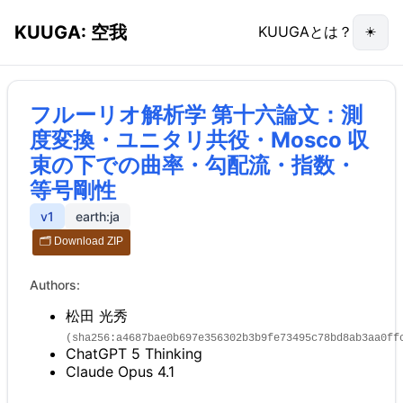
KUUGA: 空我
KUUGAとは？
☀️
フルーリオ解析学 第十六論文：測
度変換・ユニタリ共役・Mosco 収
束の下での曲率・勾配流・指数・
等号剛性
v
1
earth:ja
🗂️ Download ZIP
Authors:
松田 光秀
(
sha256:a4687bae0b697e356302b3b9fe73495c78bd8ab3aa0ff
ChatGPT 5 Thinking
Claude Opus 4.1