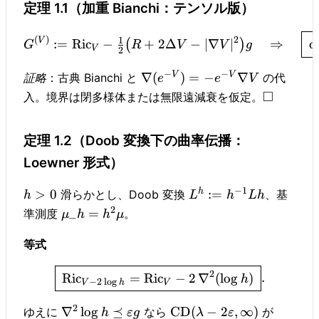
定理 1.1（加重 Bianchi：テンソル版）
(
)
2
1
V
:=
Ric
−
+
2Δ
−
∣∇
∣
⇒
d
(
)
G
R
V
V
g
V
2
−
−
V
V
∇
(
)
=
−
∇
証略
：古典 Bianchi と
の代
e
e
V
□
入。境界は閉多様体または無限遠減衰を仮定。
定理 1.2（Doob 変換下の曲率伝播：
Loewner 形式）
−
1
h
>
0
:=
滑らかとし、Doob 変換
、基
h
L
h
L
h
2
_
=
準測度
。
μ
h
h
μ
等式
2
Ric
=
Ric
−
2
∇
(
lo
g
)
.
h
−
2
l
o
g
V
h
V
2
∇
lo
g
⪯
CD
(
−
2
,
∞
)
ゆえに
なら
が
h
ε
g
λ
ε