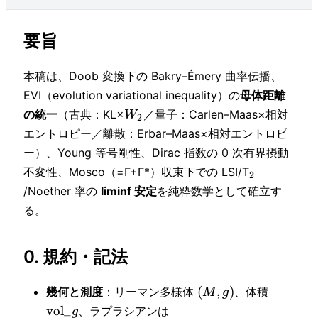
要旨
本稿は、Doob 変換下の Bakry–Émery 曲率伝播、
EVI（evolution variational inequality）の
母体距離
の統一
（古典：KL×
／量子：Carlen–Maas×相対
W
2
エントロピー／離散：Erbar–Maas×相対エントロピ
ー）、Young 等号剛性、Dirac 指数の 0 次有界摂動
不変性、Mosco（=Γ+Γ*）収束下での LSI/T
2
/Noether 率の
liminf 安定
を純粋数学として確立す
る。
0. 規約・記法
(
,
)
幾何と測度
：リーマン多様体
、体積
M
g
vol
_
、ラプラシアンは
g