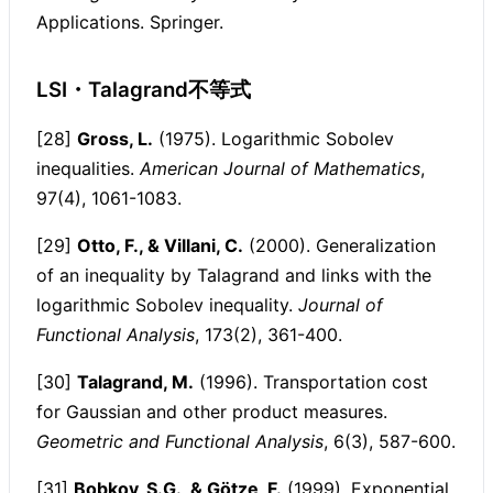
Applications. Springer.
LSI・Talagrand不等式
[28]
Gross, L.
(1975). Logarithmic Sobolev
inequalities.
American Journal of Mathematics
,
97(4), 1061-1083.
[29]
Otto, F., & Villani, C.
(2000). Generalization
of an inequality by Talagrand and links with the
logarithmic Sobolev inequality.
Journal of
Functional Analysis
, 173(2), 361-400.
[30]
Talagrand, M.
(1996). Transportation cost
for Gaussian and other product measures.
Geometric and Functional Analysis
, 6(3), 587-600.
[31]
Bobkov, S.G., & Götze, F.
(1999). Exponential