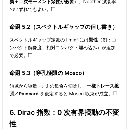
義＋二次モーメント緊性が必要
）、Noether 減衰率
□
のいずれでもよい。
命題 5.2（スペクトルギャップの但し書き）
スペクトルギャップ定数の liminf には
緊性
（例：コ
ンパクト解像度、相対コンパクト埋め込み）が追加
□
で必要。
命題 5.3（穿孔極限の Mosco）
→
0
領域から容量
の集合を切除し、
一様トレース拡
□
張／Poincaré
を仮定すると Mosco 収束が成立。
6. Dirac 指数：0 次有界摂動の不変
性