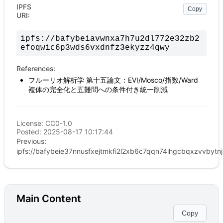
IPFS
Copy
URI:
ipfs://
bafybeiavwnxa7h7u2dl772e32zb2
efoqwic6p3wds6vxdnfz3ekyzz4qwy
References:
フルーリオ解析学 第十五論文：EVI/Mosco/指数/Ward
複体の完全化と五難問への条件付き統一削減
License:
CC0-1.0
Posted:
2025-08-17 10:17:44
Previous:
ipfs://bafybeie37nnusfxejtmkfi2l2xb6c7qqn74ihgcbqxzvvbytn
Main Content
Copy