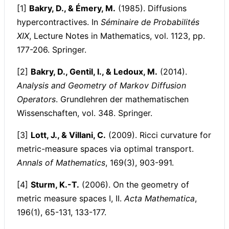
[1]
Bakry, D., & Émery, M.
(1985). Diffusions
hypercontractives. In
Séminaire de Probabilités
XIX
, Lecture Notes in Mathematics, vol. 1123, pp.
177-206. Springer.
[2]
Bakry, D., Gentil, I., & Ledoux, M.
(2014).
Analysis and Geometry of Markov Diffusion
Operators
. Grundlehren der mathematischen
Wissenschaften, vol. 348. Springer.
[3]
Lott, J., & Villani, C.
(2009). Ricci curvature for
metric-measure spaces via optimal transport.
Annals of Mathematics
, 169(3), 903-991.
[4]
Sturm, K.-T.
(2006). On the geometry of
metric measure spaces I, II.
Acta Mathematica
,
196(1), 65-131, 133-177.