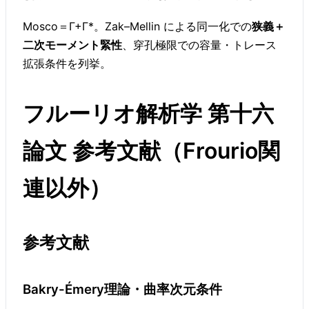
Mosco＝Γ+Γ*。Zak–Mellin による同一化での
狭義＋
二次モーメント緊性
、穿孔極限での容量・トレース
拡張条件を列挙。
フルーリオ解析学 第十六
論文 参考文献（Frourio関
連以外）
参考文献
Bakry-Émery理論・曲率次元条件