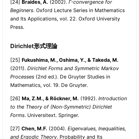
[24]
Braides, A.
(2002).
Γ-convergence for
Beginners
. Oxford Lecture Series in Mathematics
and Its Applications, vol. 22. Oxford University
Press.
Dirichlet形式理論
[25]
Fukushima, M., Oshima, Y., & Takeda, M.
(2011).
Dirichlet Forms and Symmetric Markov
Processes
(2nd ed.). De Gruyter Studies in
Mathematics, vol. 19. De Gruyter.
[26]
Ma, Z.M., & Röckner, M.
(1992).
Introduction
to the Theory of (Non-Symmetric) Dirichlet
Forms
. Universitext. Springer.
[27]
Chen, M.F.
(2004).
Eigenvalues, Inequalities,
and Ergodic Theory
. Probability and Its