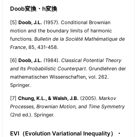
Doob変換・h変換
[5]
Doob, J.L.
(1957). Conditional Brownian
motion and the boundary limits of harmonic
functions.
Bulletin de la Société Mathématique de
France
, 85, 431-458.
[6]
Doob, J.L.
(1984).
Classical Potential Theory
and Its Probabilistic Counterpart
. Grundlehren der
mathematischen Wissenschaften, vol. 262.
Springer.
[7]
Chung, K.L., & Walsh, J.B.
(2005).
Markov
Processes, Brownian Motion, and Time Symmetry
(2nd ed.). Springer.
EVI（Evolution Variational Inequality）・