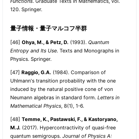
Functions
. Graduate Texts in Mathematics, vol.
120. Springer.
量子情報・量子マルコフ半群
[46]
Ohya, M., & Petz, D.
(1993).
Quantum
Entropy and Its Use
. Texts and Monographs in
Physics. Springer.
[47]
Raggio, G.A.
(1984). Comparison of
Uhlmann's transition probability with the one
induced by the natural positive cone of von
Neumann algebras in standard form.
Letters in
Mathematical Physics
, 8(1), 1-6.
[48]
Temme, K., Pastawski, F., & Kastoryano,
M.J.
(2017). Hypercontractivity of quasi-free
quantum semigroups.
Journal of Physics A: