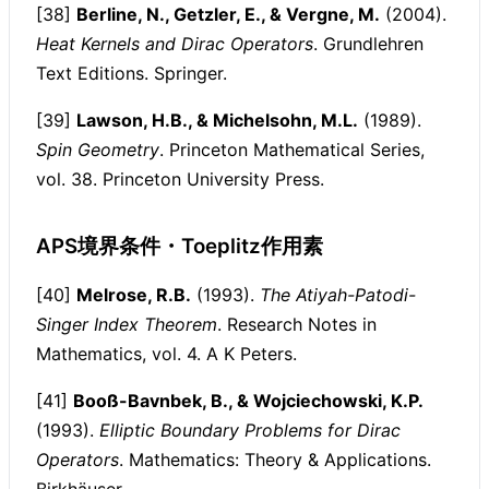
[38]
Berline, N., Getzler, E., & Vergne, M.
(2004).
Heat Kernels and Dirac Operators
. Grundlehren
Text Editions. Springer.
[39]
Lawson, H.B., & Michelsohn, M.L.
(1989).
Spin Geometry
. Princeton Mathematical Series,
vol. 38. Princeton University Press.
APS境界条件・Toeplitz作用素
[40]
Melrose, R.B.
(1993).
The Atiyah-Patodi-
Singer Index Theorem
. Research Notes in
Mathematics, vol. 4. A K Peters.
[41]
Booß-Bavnbek, B., & Wojciechowski, K.P.
(1993).
Elliptic Boundary Problems for Dirac
Operators
. Mathematics: Theory & Applications.
Birkhäuser.