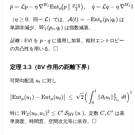
+
p
q
W
W
˙
=
−
∇
Ent
,
˙
=
−
∇
E
(
)
2
2
L
L
p
p
η
p
q
q
η
μ
2
≥
0
(
)
=
−
Ent
(
∣
)
（
、同一
）では、
は
L
A
η
t
p
q
μ
t
t
(
,
)
単調非減少、
は指数減衰。
W
p
q
2
t
t
証略
：EVI を
・
に適用し加算、相対エントロピー
p
q
□
の共凸性を用いる。
定理 3.3（BV 作用の距離下界）
可閉勾配流
に対し
u
t
1
1/
∫
(
)
2
Ent
(
)
−
Ent
(
)
≤
2
∥
∂
∥
u
u
u
d
t
1
0
μ
μ
t
t
T
u
t
0
2
′
′
(
,
)
≤
(
)
,
特に
。定数
は基
S
W
u
u
C
u
C
C
2
0
1
BV
⋅
□
準測度、時間窓、空間次元等に依存。