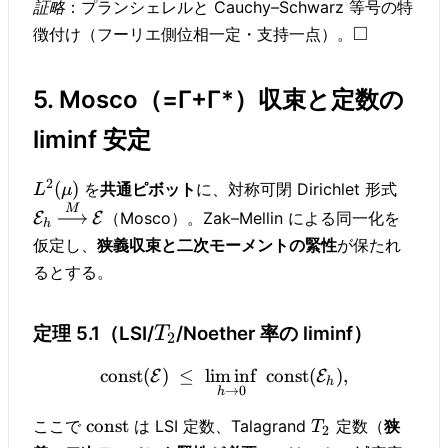
証略
：プランシェレルと Cauchy–Schwarz 等号の特
□
徴付け（フーリエ側位相一定・支持一点）。
5. Mosco（=Γ+Γ*）収束と定数の
liminf 安定
2
(
)
を
共通ピボット
に、対称可閉 Dirichlet 形式
L
μ
M
（Mosco）。Zak–Mellin による同一化を
E
E
h
仮定し、
狭義収束と二次モーメントの緊性
が保たれ
るとする。
定理 5.1（LSI/
/Noether 率の liminf）
T
2
const
(
)
≤
lim
inf
const
(
)
,
E
E
h
→
0
h
const
ここで
は LSI 定数、Talagrand
定数（
狭
T
2