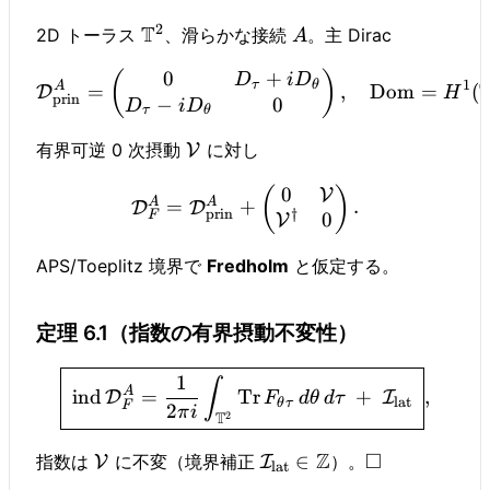
2
T
2D トーラス
、滑らかな接続
。主 Dirac
A
0
+
(
)
D
i
D
1
τ
θ
A
=
,
Dom
=
(
D
H
prin
−
0
D
i
D
τ
θ
有界可逆 0 次摂動
に対し
V
0
(
)
V
A
A
=
+
.
D
D
†
prin
0
F
V
APS/Toeplitz 境界で
Fredholm
と仮定する。
定理 6.1（指数の有界摂動不変性）
1
∫
A
ind
=
Tr
+
,
D
I
F
d
θ
d
τ
lat
θ
τ
F
2
π
i
T
2
Z
□
∈
指数は
に不変（境界補正
）。
V
I
lat