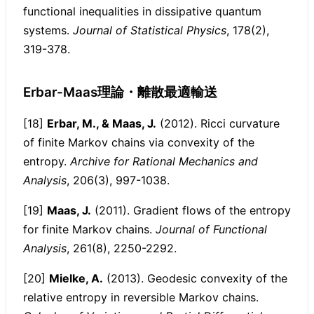
functional inequalities in dissipative quantum
systems.
Journal of Statistical Physics
, 178(2),
319-378.
Erbar-Maas理論・離散最適輸送
[18]
Erbar, M., & Maas, J.
(2012). Ricci curvature
of finite Markov chains via convexity of the
entropy.
Archive for Rational Mechanics and
Analysis
, 206(3), 997-1038.
[19]
Maas, J.
(2011). Gradient flows of the entropy
for finite Markov chains.
Journal of Functional
Analysis
, 261(8), 2250-2292.
[20]
Mielke, A.
(2013). Geodesic convexity of the
relative entropy in reversible Markov chains.