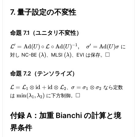
7. 量子設定の不変性
命題 7.1（ユニタリ不変性）
′
−
1
′
=
Ad
(
)
∘
∘
Ad
(
)
,
=
Ad
(
)
に
L
L
U
U
σ
U
σ
□
(
)
(
)
対し NC-BE
、MLSI
、EVI は保存。
λ
λ
命題 7.2（テンソライズ）
=
⊗
id
+
id
⊗
=
⊗
、
なら定数
L
L
L
σ
σ
σ
1
2
1
2
□
min
(
,
)
は
に下方制御。
λ
λ
1
2
付録 A：加重 Bianchi の計算と境
界条件