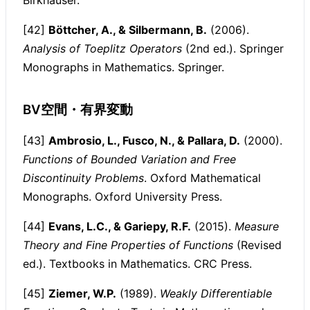
[42]
Böttcher, A., & Silbermann, B.
(2006).
Analysis of Toeplitz Operators
(2nd ed.). Springer
Monographs in Mathematics. Springer.
BV空間・有界変動
[43]
Ambrosio, L., Fusco, N., & Pallara, D.
(2000).
Functions of Bounded Variation and Free
Discontinuity Problems
. Oxford Mathematical
Monographs. Oxford University Press.
[44]
Evans, L.C., & Gariepy, R.F.
(2015).
Measure
Theory and Fine Properties of Functions
(Revised
ed.). Textbooks in Mathematics. CRC Press.
[45]
Ziemer, W.P.
(1989).
Weakly Differentiable