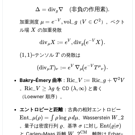
Δ
=
div
∇
(
非負の作用素
)
.
g
−
2
V
=
,
vol
_
∈
加重測度
（
）。ベクト
μ
e
g
V
C
ル場
の加重発散
X
−
V
V
div
:=
,
div
.
(
)
X
e
e
X
μ
g
(
1
,
1
)
–テンソル
の発散は
T
−
V
V
μ
(
div
)
:=
∇
.
(
)
T
e
e
T
μ
ν
μ
ν
2
Ric
_
:=
Ric
_
+
∇
Bakry–Émery 曲率
：
V
g
V
Ric
_
≥
(
,
∞
)
。
を CD
と書く
V
λ
g
λ
（Loewner 順序）。
エントロピーと距離
：古典の相対エントロピー
Ent
_
(
)
=
lo
g
_2
∫
、Wasserstein
μ
ρ
ρ
ρ
d
μ
W
Ent
(
∣
)
。量子は密度行列
、基準
に対し
ϱ
σ
ϱ
σ
CM
_
2
と Carlen–Maas 距離
。離散は Erbar–
W