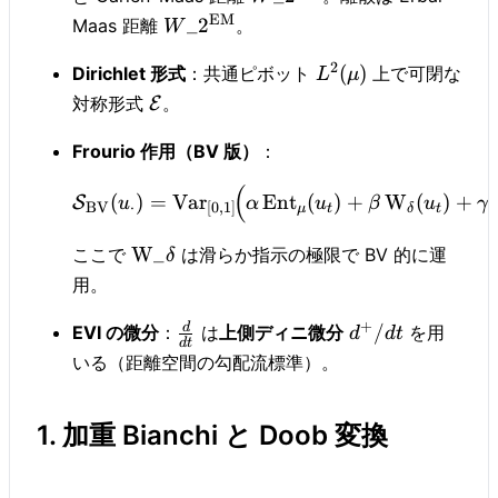
EM
_
2
Maas 距離
。
W
2
(
)
Dirichlet 形式
：共通ピボット
上で可閉な
L
μ
対称形式
。
E
Frourio 作用（BV 版）
：
(
(
)
=
Var
Ent
(
)
+
W
(
)
+
S
u
α
u
β
u
γ
BV
⋅
[
0
,
1
]
μ
t
δ
t
W
_
ここで
は滑らか指示の極限で BV 的に運
δ
用。
+
d
/
EVI の微分
：
は
上側ディニ微分
を用
d
d
t
d
t
いる（距離空間の勾配流標準）。
1. 加重 Bianchi と Doob 変換