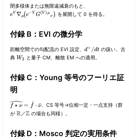
閉多様体または無限遠減衰のもと、
−
(
)
V
V
V
μ
∇
(
)
を展開して 0 を得る。
e
e
G
μ
ν
付録 B：EVI の微分学
+
/
距離空間での勾配流の EVI 設定、
の扱い、古
d
d
t
典
と量子 CM、離散 EM への適用。
W
2
付録 C：Young 等号のフーリエ証
明
^
∗
=
⋅
^
、CS 等号→位相一定・一点支持（群
f
ν
f
ν
R
Z
が
／
の場合も同様）。
付録 D：Mosco 判定の実用条件