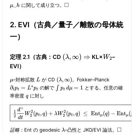
□
_
に関して成り立つ。
μ
h
2. EVI（古典／量子／離散の母体統
一）
(
,
∞
)
⇒
定理 2.1（古典：CD
KL×
–
λ
W
2
EVI）
(
,
∞
)
–対称拡散
が CD
。Fokker–Planck
μ
L
λ
∗
∂
=
=
1
の解で
∫
とする。任意の確
p
L
p
p
d
μ
t
t
t
t
率密度
に対し
q
+
d
2
2
1
(
,
)
+
(
,
)
≤
Ent
(
)
−
Ent
(
W
p
q
λ
W
p
q
q
p
2
2
t
t
μ
μ
2
d
t
□
証略
：Ent の geodesic
–凸性と JKO/EVI 論法。
λ