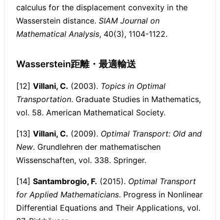
calculus for the displacement convexity in the
Wasserstein distance.
SIAM Journal on
Mathematical Analysis
, 40(3), 1104-1122.
Wasserstein距離・最適輸送
[12]
Villani, C.
(2003).
Topics in Optimal
Transportation
. Graduate Studies in Mathematics,
vol. 58. American Mathematical Society.
[13]
Villani, C.
(2009).
Optimal Transport: Old and
New
. Grundlehren der mathematischen
Wissenschaften, vol. 338. Springer.
[14]
Santambrogio, F.
(2015).
Optimal Transport
for Applied Mathematicians
. Progress in Nonlinear
Differential Equations and Their Applications, vol.