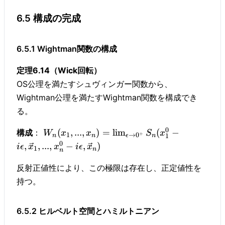
6.5 構成の完成
6.5.1 Wightman関数の構成
定理6.14（Wick回転）
OS公理を満たすシュヴィンガー関数から、
Wightman公理を満たすWightman関数を構成でき
る。
0
(
,
...
,
)
=
lim
(
−
構成
：
W
x
x
S
x
+
1
→
0
1
n
n
ϵ
n
0
,
,
...
,
−
,
)
i
ϵ
x
x
i
ϵ
x
1
n
n
反射正値性により、この極限は存在し、正定値性を
持つ。
6.5.2 ヒルベルト空間とハミルトニアン