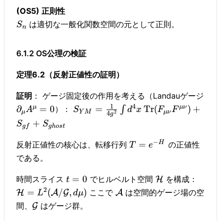
(OS5) 正則性
は適切な一般化関数空間の元として正則。
S
n
6.1.2 OS公理の検証
定理6.2（反射正値性の証明）
証明
： ゲージ固定後の作用を考える（Landauゲージ
1
4
μ
μν
∂
=
0
=
Tr
(
)
+
）：
∫
A
S
d
x
F
F
μ
Y
M
μν
2
4
g
+
S
S
g
f
g
h
os
t
−
H
=
反射正値性の核心は、転移行列
の正値性
T
e
である。
=
0
時間スライス
でヒルベルト空間
を構成：
H
t
2
=
(
/
,
)
ここで
は空間的ゲージ場の空
H
A
G
A
L
d
μ
間、
はゲージ群。
G