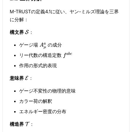
M-TRUSTの定義4.1に従い、ヤン-ミルズ理論を三界
に分解：
構文界
：
S
a
ゲージ場
の成分
A
μ
ab
c
リー代数の構造定数
f
作用の形式的表現
意味界
：
E
ゲージ不変性の物理的意味
カラー荷の解釈
エネルギー密度の分布
構造界
：
T