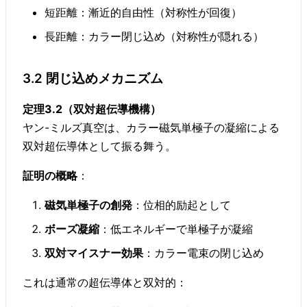
短距離：漸近的自由性（対称性が回復）
長距離：カラー閉じ込め（対称性が隠れる）
3.2 閉じ込めメカニズム
定理3.2（双対超伝導機構）
ヤン-ミルズ真空は、カラー磁気単極子の凝縮による
双対超伝導体として振る舞う。
証明の概略
：
磁気単極子の創発
：位相的励起として
ボーズ凝縮
：低エネルギーで単極子が凝縮
双対マイスナー効果
：カラー電束の閉じ込め
これは通常の超伝導体と双対的：