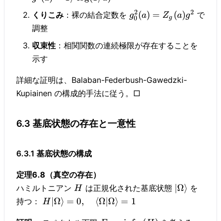
2
2
(
)
=
(
)
くりこみ
：裸の結合定数を
で
g
a
Z
a
g
0
g
調整
収束性
：相関関数の連続極限が存在することを
示す
詳細な証明は、Balaban-Federbush-Gawedzki-
Kupiainen の構成的手法に従う。□
6.3 基底状態の存在と一意性
6.3.1 基底状態の構成
定理6.8（真空の存在）
∣Ω
⟩
ハミルトニアン
は正規化された基底状態
を
H
∣Ω
⟩
=
0
,
⟨
Ω∣Ω
⟩
=
1
持つ：
H