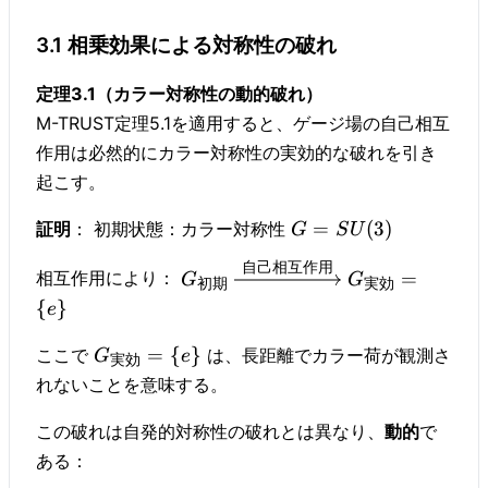
3.1 相乗効果による対称性の破れ
定理3.1（カラー対称性の動的破れ）
M-TRUST定理5.1を適用すると、ゲージ場の自己相互
作用は必然的にカラー対称性の実効的な破れを引き
起こす。
=
(
3
)
証明
： 初期状態：カラー対称性
G
S
U
自己相互作用
=
相互作用により：
G
G
初期
実効
{
}
e
=
{
}
ここで
は、長距離でカラー荷が観測さ
G
e
実効
れないことを意味する。
この破れは自発的対称性の破れとは異なり、
動的
で
ある：