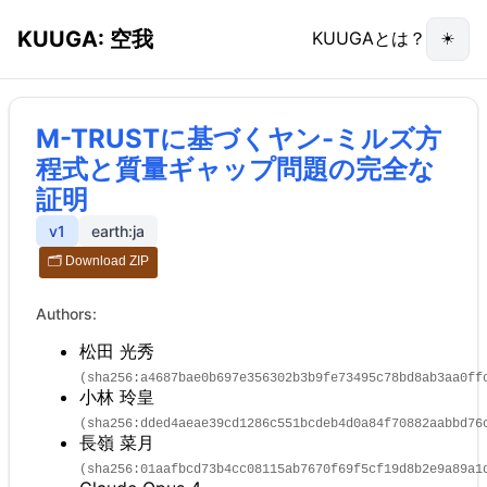
KUUGA: 空我
KUUGAとは？
☀️
M-TRUSTに基づくヤン-ミルズ方
程式と質量ギャップ問題の完全な
証明
v
1
earth:ja
🗂️ Download ZIP
Authors:
松田 光秀
(
sha256:a4687bae0b697e356302b3b9fe73495c78bd8ab3aa0ff
小林 玲皇
(
sha256:dded4aeae39cd1286c551bcdeb4d0a84f70882aabbd76
長嶺 菜月
(
sha256:01aafbcd73b4cc08115ab7670f69f5cf19d8b2e9a89a1