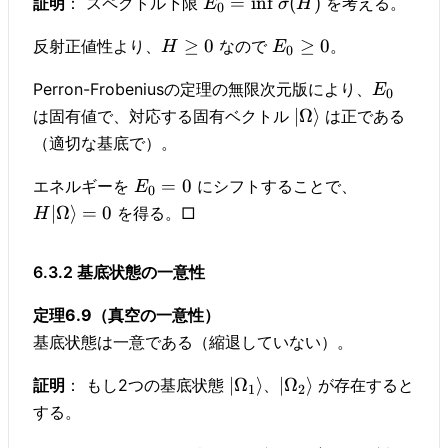
=
in
f
(
)
証明
： スペクトル下限
を考える。
E
σ
H
0
≥
0
≥
0
反射正値性より、
なので
。
H
E
0
Perron-Frobeniusの定理の無限次元版により、
E
0
∣Ω
⟩
は固有値で、対応する固有ベクトル
は正である
（適切な基底で）。
=
0
エネルギーを
にシフトすることで、
E
0
∣Ω
⟩
=
0
を得る。□
H
6.3.2 基底状態の一意性
定理6.9（真空の一意性）
基底状態は一意である（縮退していない）。
∣
Ω
⟩
∣
Ω
⟩
証明
： もし2つの基底状態
、
が存在すると
1
2
する。