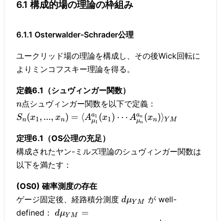
6.1 構成的場の理論の枠組み
6.1.1 Osterwalder-Schrader公理
ユークリッド場の理論を構成し、その後Wick回転に
よりミンコフスキー理論を得る。
定義6.1（シュヴィンガー関数）
点シュヴィンガー関数を以下で定義：
n
a
a
(
,
...
,
)
=
⟨
(
)
⋯
(
)
⟩
1
S
x
x
A
x
A
x
n
1
1
n
n
n
Y
M
μ
μ
1
n
定理6.1（OS公理の充足）
構成されたヤン-ミルズ理論のシュヴィンガー関数は
以下を満たす：
(OS0) 確率測度の存在
ゲージ固定後、経路積分測度
が well-
d
μ
Y
M
=
defined：
d
μ
Y
M