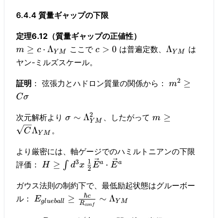
6.4.4 質量ギャップの下限
定理6.12（質量ギャップの正値性）
≥
⋅
Λ
>
0
Λ
ここで
は普遍定数、
は
m
c
c
Y
M
Y
M
ヤン-ミルズスケール。
2
≥
証明
： 弦張力とハドロン質量の関係から：
m
C
σ
2
∼
Λ
≥
次元解析より
、したがって
σ
m
Y
M
Λ
。
C
Y
M
より厳密には、軸ゲージでのハミルトニアンの下限
1
3
a
a
≥
⋅
評価：
∫
H
d
x
E
E
2
ガウス法則の制約下で、最低励起状態はグルーボー
ℏ
c
≥
∼
Λ
ル：
E
g
l
u
e
ba
l
l
Y
M
R
co
n
f