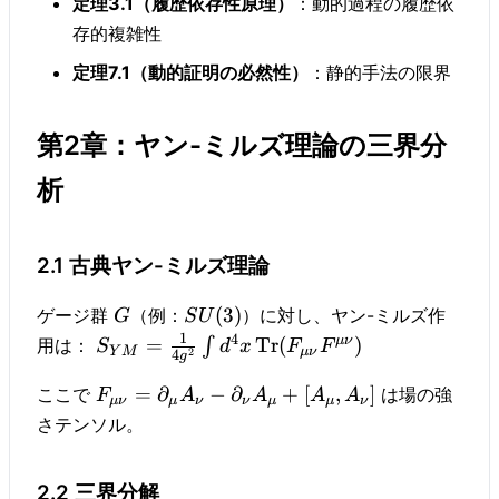
定理3.1（履歴依存性原理）
：動的過程の履歴依
存的複雑性
定理7.1（動的証明の必然性）
：静的手法の限界
第2章：ヤン-ミルズ理論の三界分
析
2.1 古典ヤン-ミルズ理論
(
3
)
ゲージ群
（例：
）に対し、ヤン-ミルズ作
G
S
U
1
4
μν
=
Tr
(
)
用は：
∫
S
d
x
F
F
Y
M
μν
2
4
g
=
∂
−
∂
+
[
,
]
ここで
は場の強
F
A
A
A
A
μν
μ
ν
ν
μ
μ
ν
さテンソル。
2.2 三界分解