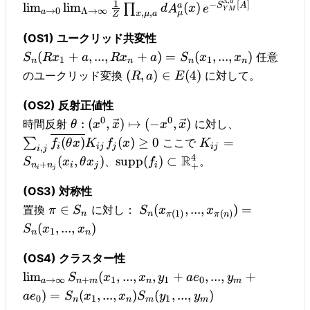
Λ
,
a
1
−
[
]
a
S
A
lim
lim
(
)
∏
d
A
x
e
Y
M
→
0
Λ
→
∞
a
,
,
μ
x
μ
a
Z
(OS1) ユークリッド共変性
(
+
,
...
,
+
)
=
(
,
...
,
)
任意
S
R
x
a
R
x
a
S
x
x
1
1
n
n
n
n
(
,
)
∈
(
4
)
のユークリッド変換
に対して。
R
a
E
(OS2) 反射正値性
0
0
:
(
,
)
↦
(
−
,
)
時間反射
に対し、
θ
x
x
x
x
(
)
(
)
≥
0
=
∑
ここで
f
θ
x
K
f
x
K
i
ij
j
ij
,
i
j
4
R
(
,
)
supp
(
)
⊂
、
。
S
x
θ
x
f
+
+
n
n
i
j
i
i
j
(OS3) 対称性
∈
(
,
...
,
)
=
置換
に対し：
π
S
S
x
x
(
1
)
(
)
n
n
π
π
n
(
,
...
,
)
S
x
x
1
n
n
(OS4) クラスター性
lim
(
,
...
,
,
+
,
...
,
+
S
x
x
y
a
e
y
→
∞
+
1
1
0
a
n
m
n
m
)
=
(
,
...
,
)
(
,
...
,
)
a
e
S
x
x
S
y
y
0
1
1
n
n
m
m