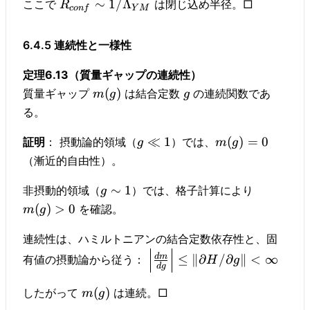
∼
1/
Λ
ここで
は閉じ込め半径。□
R
co
n
f
Y
M
6.4.5 連続性と一様性
定理6.13（質量ギャップの連続性）
(
)
質量ギャップ
は結合定数
の連続関数であ
m
g
g
る。
≪
1
(
)
=
0
証明
： 摂動論的領域（
）では、
g
m
g
（漸近的自由性）。
∼
1
非摂動的領域（
）では、格子計算により
g
(
)
>
0
を確認。
m
g
連続性は、ハミルトニアンの結合定数依存性と、固
d
m
≤
∥
∂
/
∂
∥
<
∞
有値の摂動論から従う：
H
g
d
g
(
)
したがって
は連続。□
m
g