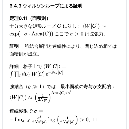
6.4.3 ウィルソンループによる証明
定理6.11（面積則）
⟨
[
]⟩
∼
十分大きな矩形ループ
に対し：
C
W
C
exp
(
−
⋅
Area
(
))
>
0
ここで
は弦張力。
σ
C
σ
証明
： 強結合展開と連続性により、閉じ込め相では
面積則が成立。
⟨
[
]⟩
=
詳細：格子上で
W
C
−
[
]
S
U
[
]
∫
∏
d
U
W
C
e
l
a
t
l
l
≫
1
強結合（
）では、最小面積の寄与が支配的：
g
2
Area
(
)
/
C
a
(
)
1
⟨
[
]⟩
≈
W
C
2
2
N
g
=
連続極限で
σ
(
)
2
1
a
−
lim
lo
g
>
0
。□
→
0
a
2
2
2
(
)
2
(
)
N
g
a
N
g
a