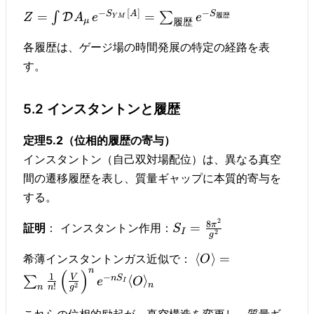
−
[
]
−
S
A
S
=
=
∫
∑
D
履歴
Z
A
e
e
Y
M
μ
履歴
各履歴は、ゲージ場の時間発展の特定の経路を表
す。
5.2 インスタントンと履歴
定理5.2（位相的履歴の寄与）
インスタントン（自己双対場配位）は、異なる真空
間の遷移履歴を表し、質量ギャップに本質的寄与を
する。
2
8
π
=
証明
： インスタントン作用：
S
I
2
g
⟨
⟩
=
希薄インスタントンガス近似で：
O
n
(
)
1
−
V
n
S
⟨
⟩
∑
e
O
I
n
2
!
n
n
g