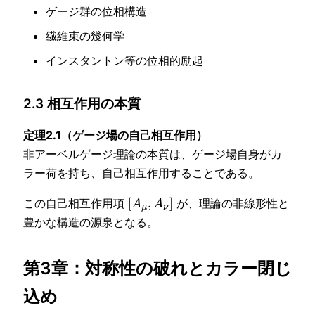
ゲージ群の位相構造
繊維束の幾何学
インスタントン等の位相的励起
2.3 相互作用の本質
定理2.1（ゲージ場の自己相互作用）
非アーベルゲージ理論の本質は、ゲージ場自身がカ
ラー荷を持ち、自己相互作用することである。
[
,
]
この自己相互作用項
が、理論の非線形性と
A
A
μ
ν
豊かな構造の源泉となる。
第3章：対称性の破れとカラー閉じ
込め