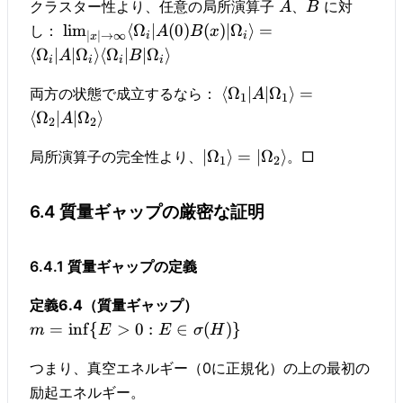
クラスター性より、任意の局所演算子
、
に対
A
B
lim
⟨
Ω
∣
(
0
)
(
)
∣
Ω
⟩
=
し：
A
B
x
∣
∣
→
∞
i
i
x
⟨
Ω
∣
∣
Ω
⟩
⟨
Ω
∣
∣
Ω
⟩
A
B
i
i
i
i
⟨
Ω
∣
∣
Ω
⟩
=
両方の状態で成立するなら：
A
1
1
⟨
Ω
∣
∣
Ω
⟩
A
2
2
∣
Ω
⟩
=
∣
Ω
⟩
局所演算子の完全性より、
。□
1
2
6.4 質量ギャップの厳密な証明
6.4.1 質量ギャップの定義
定義6.4（質量ギャップ）
=
in
f
{
>
0
:
∈
(
)}
m
E
E
σ
H
つまり、真空エネルギー（0に正規化）の上の最初の
励起エネルギー。