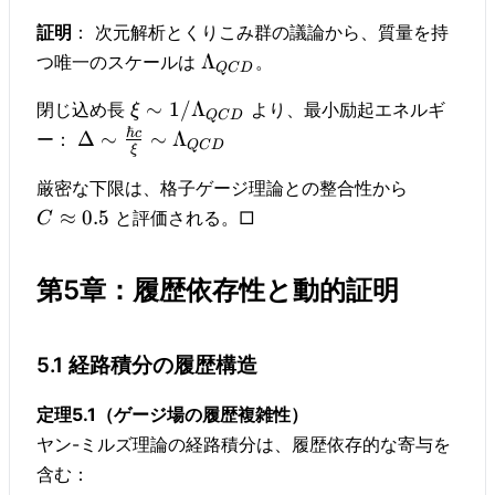
証明
： 次元解析とくりこみ群の議論から、質量を持
Λ
つ唯一のスケールは
。
QC
D
∼
1/
Λ
閉じ込め長
より、最小励起エネルギ
ξ
QC
D
ℏ
c
Δ
∼
∼
Λ
ー：
QC
D
ξ
厳密な下限は、格子ゲージ理論との整合性から
≈
0.5
と評価される。□
C
第5章：履歴依存性と動的証明
5.1 経路積分の履歴構造
定理5.1（ゲージ場の履歴複雑性）
ヤン-ミルズ理論の経路積分は、履歴依存的な寄与を
含む：