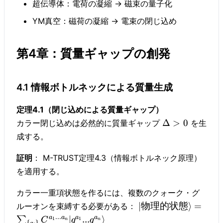
超伝導体：電荷の凝縮 → 磁束の量子化
YM真空：磁荷の凝縮 → 電束の閉じ込め
第4章：質量ギャップの創発
4.1 情報ボトルネックによる質量生成
定理4.1（閉じ込めによる質量ギャップ）
Δ
>
0
カラー閉じ込めは必然的に質量ギャップ
を生
成する。
証明
： M-TRUST定理4.3（情報ボトルネック原理）
を適用する。
カラー一重項状態を作るには、複数のクォーク・グ
∣
物理的状態
⟩
=
ルーオンを束縛する必要がある：
...
a
a
a
a
∣
...
⟩
∑
1
1
C
q
q
n
n