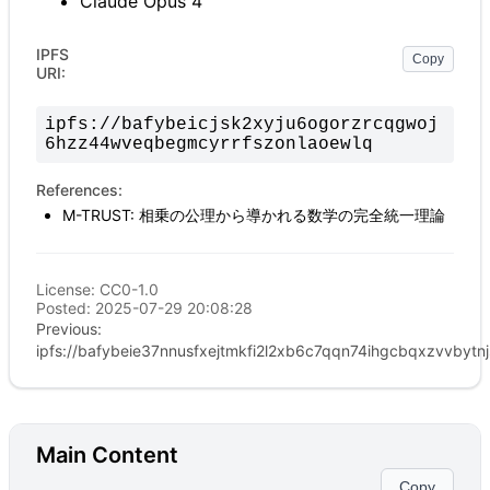
Claude Opus 4
IPFS
Copy
URI:
ipfs://
bafybeicjsk2xyju6ogorzrcqgwoj
6hzz44wveqbegmcyrrfszonlaoewlq
References:
M-TRUST: 相乗の公理から導かれる数学の完全統一理論
License:
CC0-1.0
Posted:
2025-07-29 20:08:28
Previous:
ipfs://bafybeie37nnusfxejtmkfi2l2xb6c7qqn74ihgcbqxzvvbytn
Main Content
Copy