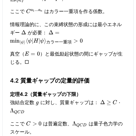
{
}
a
i
...
a
a
ここで
はカラー一重項を作る係数。
1
C
n
情報理論的に、この束縛状態の形成には最小エネル
Δ
Δ
=
ギー
が必要：
min
⟨
∣
∣
⟩
>
0
ψ
H
ψ
カラー一重項
∣
⟩
ψ
=
0
真空（
）と最低励起状態の間にギャップが生
E
じる。□
4.2 質量ギャップの定量的評価
定理4.2（質量ギャップの下限）
Δ
≥
⋅
強結合定数
に対し、質量ギャップは：
g
C
Λ
QC
D
>
0
Λ
ここで
は普遍定数、
は量子色力学の
C
QC
D
スケール。