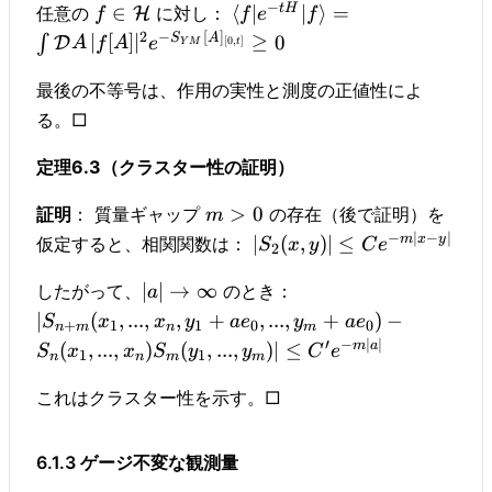
−
t
H
∈
⟨
∣
∣
⟩
=
任意の
に対し：
H
f
f
e
f
−
[
]
2
S
A
∣
[
]
∣
≥
0
∫
D
A
f
A
e
[
0
,
]
Y
M
t
最後の不等号は、作用の実性と測度の正値性によ
る。□
定理6.3（クラスター性の証明）
>
0
証明
： 質量ギャップ
の存在（後で証明）を
m
−
∣
−
∣
m
x
y
∣
(
,
)
∣
≤
仮定すると、相関関数は：
S
x
y
C
e
2
∣
∣
→
∞
したがって、
のとき：
a
∣
(
,
...
,
,
+
,
...
,
+
)
−
S
x
x
y
a
e
y
a
e
+
1
1
0
0
n
m
n
m
′
−
∣
∣
m
a
(
,
...
,
)
(
,
...
,
)
∣
≤
S
x
x
S
y
y
C
e
1
1
n
n
m
m
これはクラスター性を示す。□
6.1.3 ゲージ不変な観測量