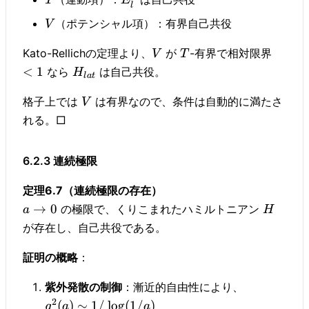
T
E
l
（ポテンシャル項）：有界自己共役
V
Kato-Rellichの定理より、
が
-有界で相対限界
V
T
<
1
なら
は自己共役。
H
l
a
t
格子上では
は有界なので、条件は自動的に満たさ
V
れる。□
6.2.3 連続極限
定理6.7（連続極限の存在）
→
0
の極限で、くりこまれたハミルトニアン
a
H
が存在し、自己共役である。
証明の概略
：
紫外発散の制御
：漸近的自由性により、
2
(
)
∼
1/
lo
g
(
1/
)
g
a
a