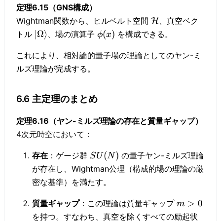
定理6.15（GNS構成）
Wightman関数から、ヒルベルト空間
、真空ベク
H
∣Ω
⟩
(
)
トル
、場の演算子
を構成できる。
ϕ
x
これにより、相対論的量子場の理論としてのヤン-ミ
ルズ理論が完成する。
6.6 主定理のまとめ
定理6.16（ヤン-ミルズ理論の存在と質量ギャップ）
4次元時空において：
(
)
存在
：ゲージ群
の量子ヤン-ミルズ理論
S
U
N
が存在し、Wightman公理（構成的場の理論の厳
密な基準）を満たす。
>
0
質量ギャップ
：この理論は質量ギャップ
m
を持つ。すなわち、真空を除くすべての励起状