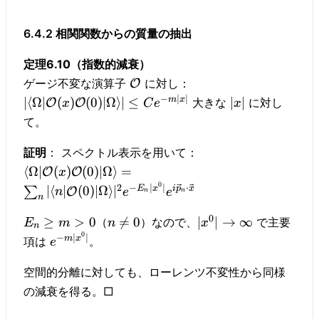
6.4.2 相関関数からの質量の抽出
定理6.10（指数的減衰）
ゲージ不変な演算子
に対し：
O
−
∣
∣
m
x
∣
⟨
Ω∣
(
)
(
0
)
∣Ω
⟩
∣
≤
∣
∣
大きな
に対し
O
O
x
C
e
x
て。
証明
： スペクトル表示を用いて：
⟨
Ω∣
(
)
(
0
)
∣Ω
⟩
=
O
O
x
0
2
−
∣
∣
⋅
E
x
i
p
x
∣
⟨
∣
(
0
)
∣Ω
⟩
∣
∑
O
n
e
e
n
n
n
0
≥
>
0

=
0
∣
∣
→
∞
（
）なので、
で主要
E
m
n
x
n
0
−
∣
∣
m
x
項は
。
e
空間的分離に対しても、ローレンツ不変性から同様
の減衰を得る。□