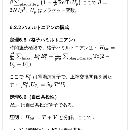
1
1
−
Re
Tr
=
∑
(
)
ここで
β
U
β
p
plaquette
p
N
2
2
/
、
はプラケット変数。
N
g
U
p
6.2.2 ハミルトニアンの構成
定理6.5（格子ハミルトニアン）
=
時間連続極限で、格子ハミルトニアンは：
H
l
a
t
2
1
g
a
a
+
Tr
(
2
−
∑
∑
E
E
links
plaq
⊂
space
2
2
l
l
l
p
a
g
a
†
−
)
U
U
p
p
a
ここで
は電場演算子で、正準交換関係を満た
E
l
a
a
[
,
]
=
す：
E
U
δ
T
U
′
′
,
l
l
l
l
l
定理6.6（自己共役性）
は自己共役演算子である。
H
l
a
t
=
+
証明
：
と分解。ここで：
H
T
V
l
a
t
a
（運動項）：
は自己共役