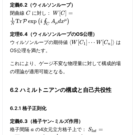
定義6.2（ウィルソンループ）
[
]
=
閉曲線
に対し：
C
W
C
1
μ
Tr
exp
(
∮
)
P
i
A
d
x
μ
N
C
定理6.4（ウィルソンループのOS公理）
⟨
[
]
⋯
[
]⟩
ウィルソンループの期待値
は
W
C
W
C
1
n
OS公理を満たす。
これにより、ゲージ不変な物理量に対して構成的場
の理論が適用可能となる。
6.2 ハミルトニアンの構成と自己共役性
6.2.1 格子正則化
定義6.3（格子ヤン-ミルズ作用）
=
格子間隔
の4次元立方格子上で：
a
S
l
a
t